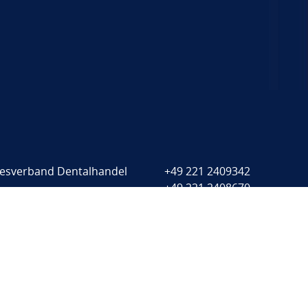
esverband Dentalhandel
+49 221 2409342
+49 221 2408670
mauer 68
info@bvdental.de
7 Köln