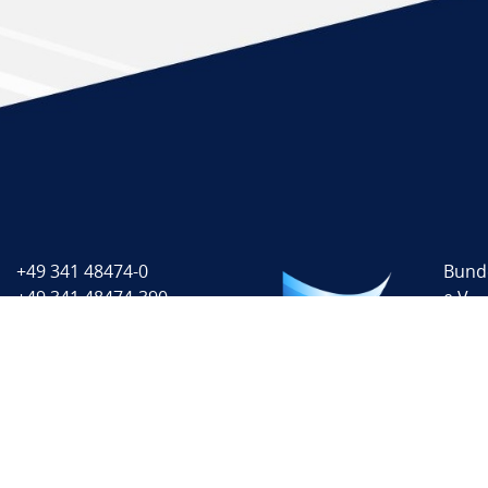
+49 341 48474-0
Bund
+49 341 48474-390
e.V.
info@oemus-media.de
Burg
5066