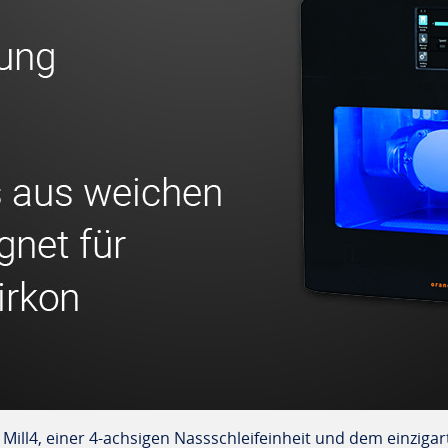
 Mill4, einer 4-achsigen Nassschleifeinheit und dem einzigar