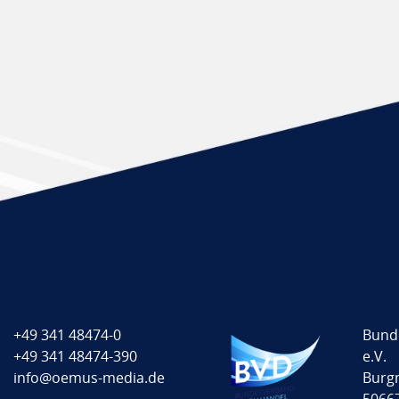
+49 341 48474-0
Bund
+49 341 48474-390
e.V.
info@oemus-media.de
Burg
5066