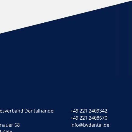
esverband Dentalhandel
+49 221 2409342
+49 221 2408670
mauer 68
info@bvdental.de
7 Köln