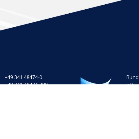
+49 341 48474-0
Bund
+49 341 48474-390
e.V.
info@oemus-media.de
Burg
5066