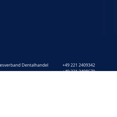
esverband Dentalhandel
+49 221 2409342
+49 221 2408670
mauer 68
info@bvdental.de
7 Köln